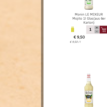
Monin LE MIXEUR
Mojito 1l Glas(aus 6er
Karton)
€ 9,50
€ 9,50 / l