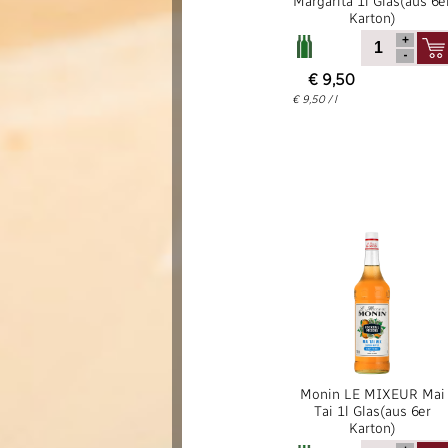
Margarita 1l Glas(aus 6e
Karton)
€ 9,50
€ 9,50 / l
Monin LE MIXEUR Mai
Tai 1l Glas(aus 6er
Karton)