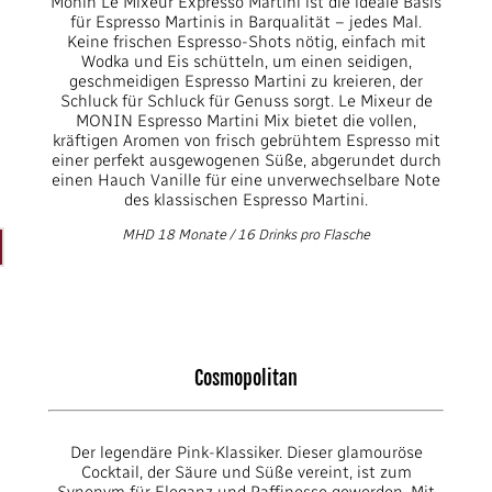
Monin Le Mixeur Expresso Martini ist die ideale Basis
für Espresso Martinis in Barqualität – jedes Mal.
Keine frischen Espresso-Shots nötig, einfach mit
Wodka und Eis schütteln, um einen seidigen,
geschmeidigen Espresso Martini zu kreieren, der
Schluck für Schluck für Genuss sorgt. Le Mixeur de
MONIN Espresso Martini Mix bietet die vollen,
kräftigen Aromen von frisch gebrühtem Espresso mit
einer perfekt ausgewogenen Süße, abgerundet durch
einen Hauch Vanille für eine unverwechselbare Note
des klassischen Espresso Martini.
MHD 18 Monate / 16 Drinks pro Flasche
Cosmopolitan
Der legendäre Pink-Klassiker. Dieser glamouröse
Cocktail, der Säure und Süße vereint, ist zum