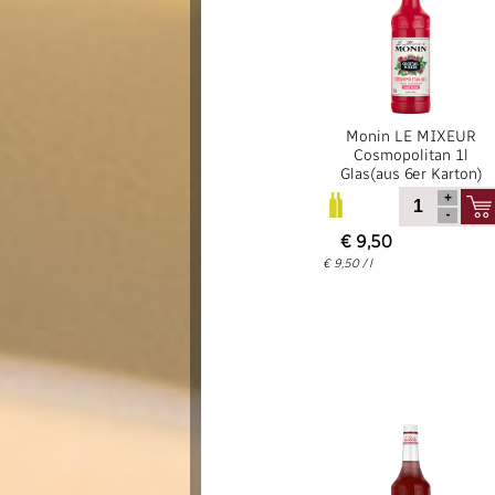
Monin LE MIXEUR
Cosmopolitan 1l
Glas(aus 6er Karton)
€ 9,50
€ 9,50 / l