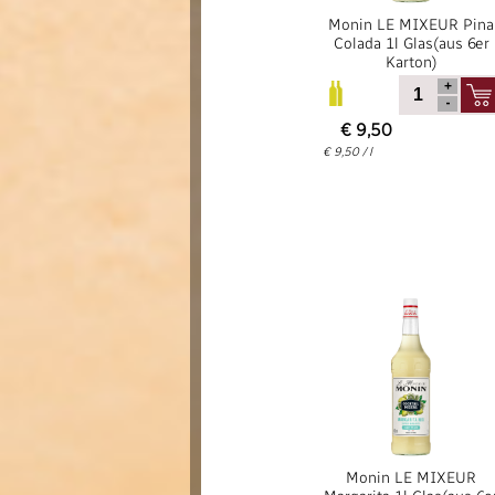
Monin LE MIXEUR Pina
Colada 1l Glas(aus 6er
Karton)
€ 9,50
€ 9,50 / l
Monin LE MIXEUR