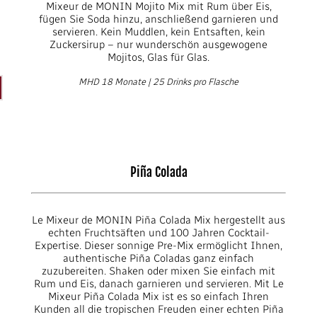
Mixeur de MONIN Mojito Mix mit Rum über Eis,
fügen Sie Soda hinzu, anschließend garnieren und
servieren. Kein Muddlen, kein Entsaften, kein
Zuckersirup – nur wunderschön ausgewogene
Mojitos, Glas für Glas.
MHD 18 Monate | 25 Drinks pro Flasche
Piña Colada
Le Mixeur de MONIN Piña Colada Mix hergestellt aus
echten Fruchtsäften und 100 Jahren Cocktail-
Expertise. Dieser sonnige Pre-Mix ermöglicht Ihnen,
authentische Piña Coladas ganz einfach
zuzubereiten. Shaken oder mixen Sie einfach mit
Rum und Eis, danach garnieren und servieren. Mit Le
Mixeur Piña Colada Mix ist es so einfach Ihren
Kunden all die tropischen Freuden einer echten Piña