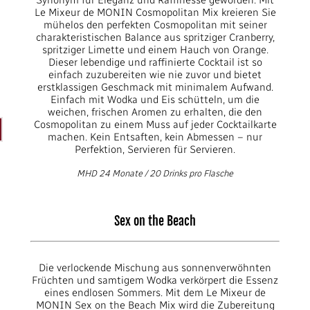
Synonym für Eleganz und Raffinesse geworden. Mit
Le Mixeur de MONIN Cosmopolitan Mix kreieren Sie
mühelos den perfekten Cosmopolitan mit seiner
charakteristischen Balance aus spritziger Cranberry,
spritziger Limette und einem Hauch von Orange.
Dieser lebendige und raffinierte Cocktail ist so
einfach zuzubereiten wie nie zuvor und bietet
erstklassigen Geschmack mit minimalem Aufwand.
Einfach mit Wodka und Eis schütteln, um die
weichen, frischen Aromen zu erhalten, die den
Cosmopolitan zu einem Muss auf jeder Cocktailkarte
machen. Kein Entsaften, kein Abmessen – nur
Perfektion, Servieren für Servieren.
MHD 24 Monate / 20 Drinks pro Flasche
Sex on the Beach
Die verlockende Mischung aus sonnenverwöhnten
Früchten und samtigem Wodka verkörpert die Essenz
eines endlosen Sommers. Mit dem Le Mixeur de
MONIN Sex on the Beach Mix wird die Zubereitung