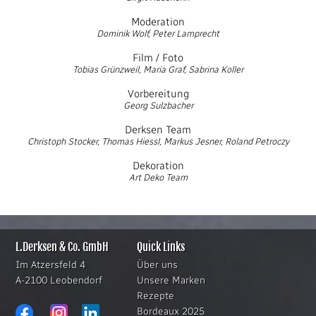
Moderation
Dominik Wolf, Peter Lamprecht
Film / Foto
Tobias Grünzweil, Maria Graf, Sabrina Koller
Vorbereitung
Georg Sulzbacher
Derksen Team
Christoph Stocker, Thomas Hiessl, Markus Jesner, Roland Petroczy
Dekoration
Art Deko Team
L.Derksen & Co. GmbH
Quick Links
Im Atzersfeld 4
Über uns
A-2100 Leobendorf
Unsere Marken
Rezepte
Bordeaux 2025