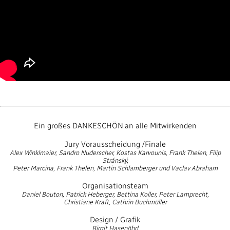
Ein großes DANKESCHÖN an alle Mitwirkenden
Jury Vorausscheidung /Finale
Alex Winklmaier, Sandro Nuderscher, Kostas Karvounis, Frank Thelen, Filip
Stránský,
Peter Marcina, Frank Thelen, Martin Schlamberger und Vaclav Abraham
Organisationsteam
Daniel Bouton, Patrick Heberger, Bettina Koller, Peter Lamprecht,
Christiane Kraft, Cathrin Buchmüller
Design / Grafik
Birgit Hasenöhrl