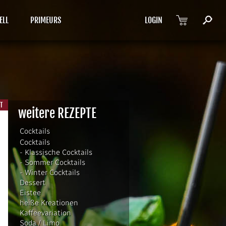
ELL
PRIMEURS
LOGIN
PT
weitere REZEPTE
Cocktails
Cocktails
- Klassische Cocktails
- Sommer Cocktails
- Winter Cocktails
Dessert
Eistee
heiße Kreationen
Kaffeevariation
Soda / Limo