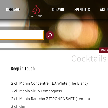
HERITAGE
CORAVIN
SPEZIELLES
AKTU
REZE
Cocktails
Keep in Touch
2
cl
Monin Concentré TEA White (Thé Blanc)
2
cl
Monin Sirup Lemongrass
2
cl
Monin Rantcho ZITRONENSAFT (Lemon)
3
cl
Gin