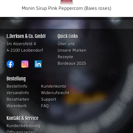
Monin Sirup Pink Peppercorn (Baies roses)
L.Derksen & Co. GmbH
Quick Links
Im Atzersfeld 4
Über uns
A-2100 Leobendorf
Unsere Marken
Rezepte
Bordeaux 2025
Bestellung
Bestellinfo
Kundenkonto
Versandinfo
Widerrufsrecht
Bezahlarten
Support
Warenkorb
FAQ
Kontakt & Service
Kundenbetreuung
Öffnungszeiten