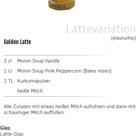
Lattevariation
(Alkoholfrei)
Golden Latte
2
cl
Monin Sirup Vanille
1
cl
Monin Sirup Pink Peppercorn (Baies roses)
1
TL
Kurkumapulver
heiße Milch
Alle Zutaten mit etwas heißer Milch aufrühren und dann mit
schaumiger Milch auffüllen.
Glas:
Latte-Glas