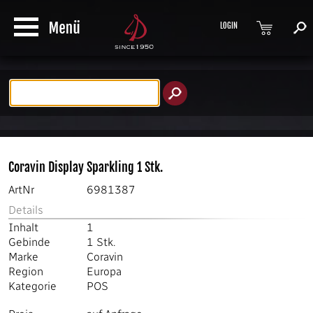
LOGIN
Produktsuche
Coravin Display Sparkling 1 Stk.
ArtNr
6981387
Details
Inhalt
1
Gebinde
1 Stk.
Marke
Coravin
Region
Europa
Kategorie
POS