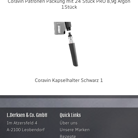
Coravin Patronen Packung mit 24 Stück PRO 8,9g Argon
1Stück
Coravin Kapselhalter Schwarz 1
L.Derksen & Co. GmbH
Quick Links
Im Atzersfeld 4
Über uns
A-2100 Leobendorf
Unsere Marken
Rezepte