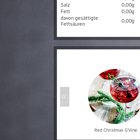
Salz
0,00g
Fett
0,00g
davon gesättigte
0,00g
Fettsäuren
«
Red Christmas G'Vine