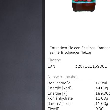
Entdecken Sie den Caraïbos-Cranberry
sehr erfrischender Nektar!
Flasche
EAN
3287121139001
Nährwertangaben
Bezugsgröße
100ml
Energie [kcal]
44,00g
Energie [kj]
189,00
Kohlenhydrate
11,00g
davon Zucker
11,00g
Eiweiß
0,00g