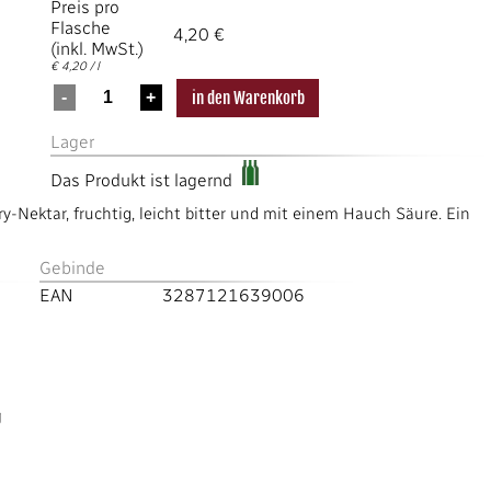
Preis pro
Flasche
4,20 €
(inkl. MwSt.)
€ 4,20 / l
Lager
Das Produkt ist lagernd
-Nektar, fruchtig, leicht bitter und mit einem Hauch Säure. Ein
Gebinde
EAN
3287121639006
g