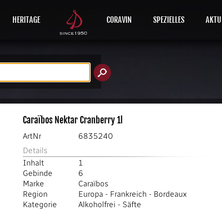
HERITAGE
CORAVIN
SPEZIELLES
AKTU
Caraïbos Nektar Cranberry 1l
ArtNr
6835240
Details
Inhalt
1
Gebinde
6
Marke
Caraïbos
Region
Europa
-
Frankreich
-
Bordeaux
Kategorie
Alkoholfrei
-
Säfte