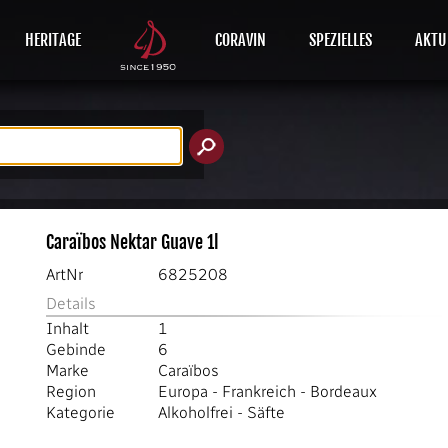
HERITAGE
CORAVIN
SPEZIELLES
AKTU
Caraïbos Nektar Guave 1l
ArtNr
6825208
Details
Inhalt
1
Gebinde
6
Marke
Caraïbos
Region
Europa
-
Frankreich
-
Bordeaux
Kategorie
Alkoholfrei
-
Säfte