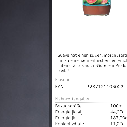
Guave hat einen süßen, moschusart
ihn zu einer sehr erfrischenden Fru
Intensität als auch Säure, ein Prod
bleibt!
Flasche
EAN
3287121103002
Nährwertangaben
Bezugsgröße
100ml
Energie [kcal]
44,00g
Energie [kj]
187,00
Kohlenhydrate
11,00g