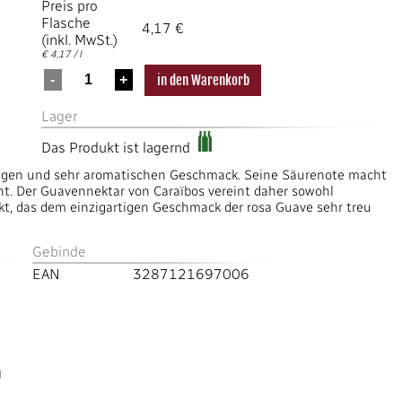
Preis pro
Flasche
4,17 €
(inkl. MwSt.)
€ 4,17 / l
Lager
Das Produkt ist lagernd
igen und sehr aromatischen Geschmack. Seine Säurenote macht
cht. Der Guavennektar von Caraïbos vereint daher sowohl
ukt, das dem einzigartigen Geschmack der rosa Guave sehr treu
Gebinde
EAN
3287121697006
g