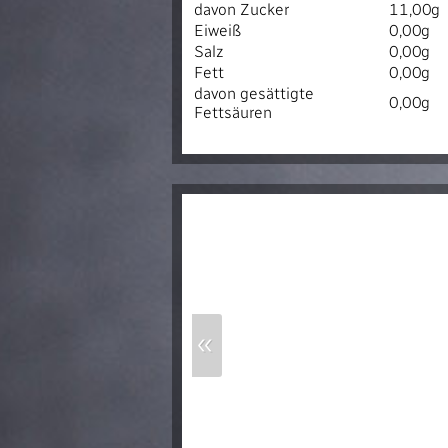
davon Zucker
11,00g
Eiweiß
0,00g
Salz
0,00g
Fett
0,00g
davon gesättigte
0,00g
Fettsäuren
«