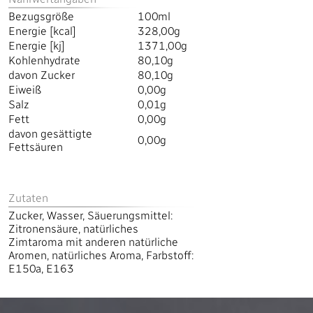
Bezugsgröße
100ml
Energie [kcal]
328,00g
Energie [kj]
1371,00g
Kohlenhydrate
80,10g
davon Zucker
80,10g
Eiweiß
0,00g
Salz
0,01g
Fett
0,00g
davon gesättigte
0,00g
Fettsäuren
Zutaten
Zucker, Wasser, Säuerungsmittel:
Zitronensäure, natürliches
Zimtaroma mit anderen natürliche
Aromen, natürliches Aroma, Farbstoff:
E150a, E163