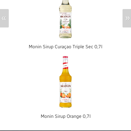
«
»
Monin Sirup Curaçao Triple Sec 0,7l
Monin Sirup Orange 0,7l