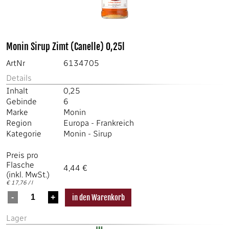
Monin Sirup Zimt (Canelle) 0,25l
ArtNr
6134705
Details
Inhalt
0,25
Gebinde
6
Marke
Monin
Region
Europa
-
Frankreich
Kategorie
Monin
-
Sirup
Preis pro
Flasche
4,44 €
(inkl. MwSt.)
€ 17,76 / l
Lager