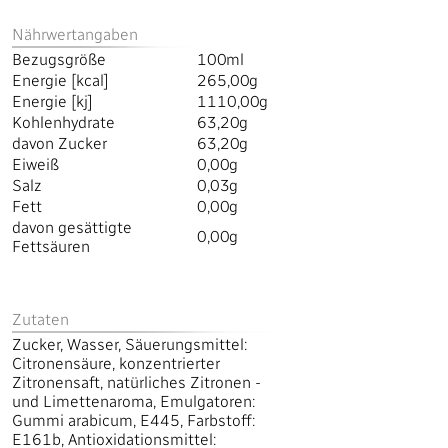
Nährwertangaben
Bezugsgröße
100ml
Energie [kcal]
265,00g
Energie [kj]
1110,00g
Kohlenhydrate
63,20g
davon Zucker
63,20g
Eiweiß
0,00g
Salz
0,03g
Fett
0,00g
davon gesättigte
0,00g
Fettsäuren
Zutaten
Zucker, Wasser, Säuerungsmittel:
Citronensäure, konzentrierter
Zitronensaft, natürliches Zitronen -
und Limettenaroma, Emulgatoren:
Gummi arabicum, E445, Farbstoff:
E161b, Antioxidationsmittel: