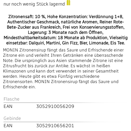
nur noch wenig Stück lagernd
Zitronensaft: 10 %, Hohe Konzentration: Verdünnung 1+8,
Authentischer Geschmack, natürliche Aromen, Reiner Rote-
Bete-Zucker aus Frankreich, Frei von Konservierungsstoffen,
Lagerung: 3 Monate nach dem Öffnen,
Mindesthaltbarkeitsdatum: 18 Monate ab Produktion, Vielseitig
einsetzbar: Daïquiri, Martini, Gin Fizz, Bier, Limonade, Eis Tee.
MONIN Zitronensirup fängt das Saure und Erfrischende einer
Zitrone ein und verleiht Ihren Getränken eine überraschende
Note. Die ursprünglich aus Asien stammende Zitrone ist eine
Zitrusfrucht bis zurück zur Antike. Es wächst in heißen
Klimazonen und kann dort verwendet in seiner Gesamtheit
werden. Heute gibt es etwa Fünfzig verschiedene
Zitronensorten. MONIN Zitronensirup fängt das Saure und
Erfrischende ein.
Flasche
EAN
3052910056209
Gebinde
EAN
3052910656201