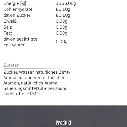
Energie [kj]
1355,00g
Kohlenhydrate
80,10g
davon Zucker
80,10g
Eiweiß
0,00g
Salz
0,00g
Fett
0,00g
davon gesättigte
0,00g
Fettsäuren
Zutaten
Zucker, Wasser, natürliches Zimt-
Aroma mit anderen natürlichen
Aromen, natürliches Aroma,
Säuerungsmittel:Citronensäure,
Farbstoffe: E150a.
Produkt