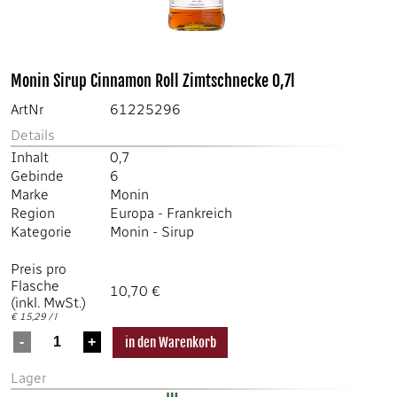
Monin Sirup Cinnamon Roll Zimtschnecke 0,7l
ArtNr
61225296
Details
Inhalt
0,7
Gebinde
6
Marke
Monin
Region
Europa
-
Frankreich
Kategorie
Monin
-
Sirup
Preis pro
Flasche
10,70 €
(inkl. MwSt.)
€ 15,29 / l
Lager