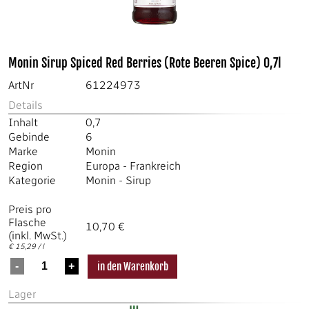
Monin Sirup Spiced Red Berries (Rote Beeren Spice) 0,7l
ArtNr
61224973
Details
Inhalt
0,7
Gebinde
6
Marke
Monin
Region
Europa
-
Frankreich
Kategorie
Monin
-
Sirup
Preis pro
Flasche
10,70 €
(inkl. MwSt.)
€ 15,29 / l
Lager