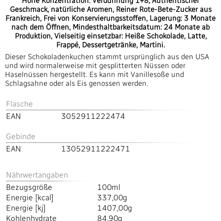
Hohe Konzentration: Verdünnung 1+8, Authentischer
Geschmack, natürliche Aromen, Reiner Rote-Bete-Zucker aus
Frankreich, Frei von Konservierungsstoffen, Lagerung: 3 Monate
nach dem Öffnen, Mindesthaltbarkeitsdatum: 24 Monate ab
Produktion, Vielseitig einsetzbar: Heiße Schokolade, Latte,
Frappé, Dessertgetränke, Martini.
Dieser Schokoladenkuchen stammt ursprünglich aus den USA
und wird normalerweise mit gesplitterten Nüssen oder
Haselnüssen hergestellt. Es kann mit Vanillesoße und
Schlagsahne oder als Eis genossen werden.
Flasche
EAN
3052911222474
Gebinde
EAN
13052911222471
Nährwertangaben
Bezugsgröße
100ml
Energie [kcal]
337,00g
Energie [kj]
1407,00g
Kohlenhydrate
84,90g