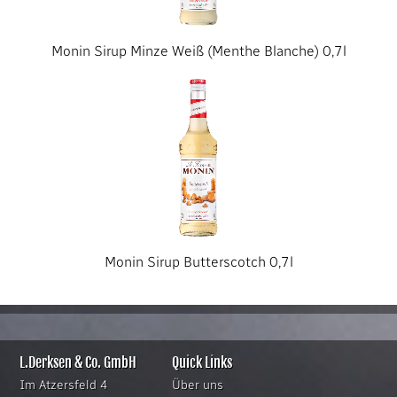
Monin Sirup Minze Weiß (Menthe Blanche) 0,7l
Monin Sirup Butterscotch 0,7l
L.Derksen & Co. GmbH
Quick Links
Im Atzersfeld 4
Über uns