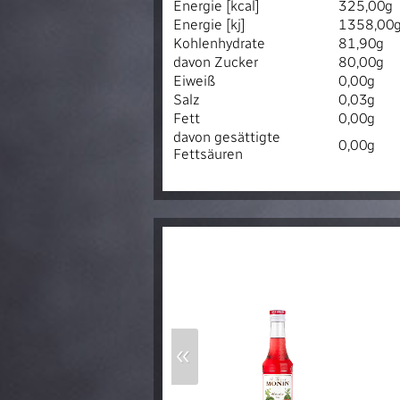
Energie [kcal]
325,00g
Energie [kj]
1358,00
Kohlenhydrate
81,90g
davon Zucker
80,00g
Eiweiß
0,00g
Salz
0,03g
Fett
0,00g
davon gesättigte
0,00g
Fettsäuren
«