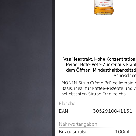
Vanilleextrakt, Hohe Konzentratio
Reiner Rote-Bete-Zucker aus Frank
dem Öffnen, Mindesthaltbarkeitsda
Schokolade
MONIN Sirup Crème Brûlée kombinier
Basis, ideal für Kaffee-Rezepte und v
beliebtesten Sirupe Frankreichs.
Flasche
EAN
3052910041151
Nährwertangaben
Bezugsgröße
100ml