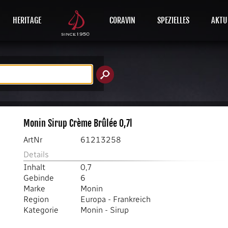
HERITAGE
CORAVIN
SPEZIELLES
AKTU
Monin Sirup Crème Brûlée 0,7l
ArtNr
61213258
Details
Inhalt
0,7
Gebinde
6
Marke
Monin
Region
Europa
-
Frankreich
Kategorie
Monin
-
Sirup