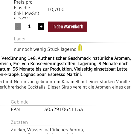
Preis pro
Flasche
10,70 €
(inkl. MwSt.)
€ 15,29 / l
Lager
nur noch wenig Stück lagernd
n: Verdünnung 1+8, Authentischer Geschmack, natürliche Aromen,
reich, Frei von Konservierungsstoffen, Lagerung: 3 Monate nach
tum: 36 Monate bis zur Produktion, Vielseitig einsetzbar: Latte,
n-Frappé, Cognac Sour, Espresso Martini.
t mit Noten von gebranntem Karamell mit einer starken Vanille-
erführerische Cocktails. Dieser Sirup vereint die Aromen eines der
Gebinde
EAN
3052910641153
Zutaten
Zucker, Wasser, natürliches Aroma,