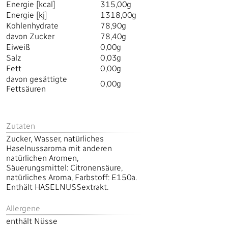
Energie [kcal]
315,00g
Energie [kj]
1318,00g
Kohlenhydrate
78,90g
davon Zucker
78,40g
Eiweiß
0,00g
Salz
0,03g
Fett
0,00g
davon gesättigte
0,00g
Fettsäuren
Zutaten
Zucker, Wasser, natürliches
Haselnussaroma mit anderen
natürlichen Aromen,
Säuerungsmittel: Citronensäure,
natürliches Aroma, Farbstoff: E150a.
Enthält HASELNUSSextrakt.
Allergene
enthält Nüsse