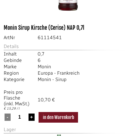
Monin Sirup Kirsche (Cerise) NAP 0,7l
ArtNr
61114541
Details
Inhalt
0,7
Gebinde
6
Marke
Monin
Region
Europa
-
Frankreich
Kategorie
Monin
-
Sirup
Preis pro
Flasche
10,70 €
(inkl. MwSt.)
€ 15,29 / l
Lager