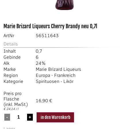
Marie Brizard Liqueurs Cherry Brandy neu 0,7l
ArtNr
56511643
Details
Inhalt
0,7
Gebinde
6
Alk
24%
Marke
Marie Brizard Liqueurs
Region
Europa
-
Frankreich
Kategorie
Spirituosen
-
Likör
Preis pro
Flasche
16,90 €
(inkl. MwSt.)
€ 24,14 / l
Lager