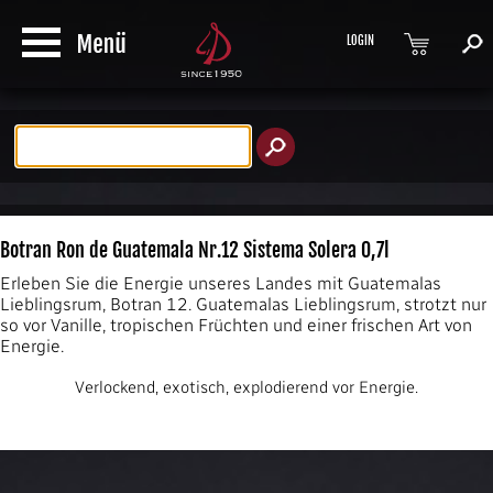
LOGIN
Produktsuche
Botran Ron de Guatemala Nr.12 Sistema Solera 0,7l
Erleben Sie die Energie unseres Landes mit Guatemalas
Lieblingsrum, Botran 12. Guatemalas Lieblingsrum, strotzt nur
so vor Vanille, tropischen Früchten und einer frischen Art von
Energie.
Verlockend, exotisch, explodierend vor Energie.