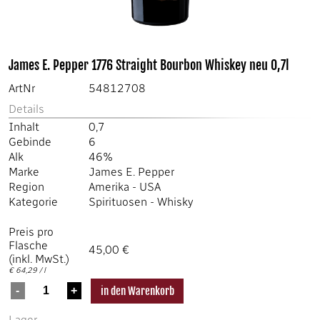
James E. Pepper 1776 Straight Bourbon Whiskey neu 0,7l
ArtNr
54812708
Details
Inhalt
0,7
Gebinde
6
Alk
46%
Marke
James E. Pepper
Region
Amerika
-
USA
Kategorie
Spirituosen
-
Whisky
Preis pro
Flasche
45,00 €
(inkl. MwSt.)
€ 64,29 / l
Lager