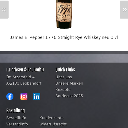
«
»
James E. Pepper 1776 Straight Rye Whiskey neu 0,7l
L.Derksen & Co. GmbH
Quick Links
Im Atzersfeld 4
Über uns
A-2100 Leobendorf
Unsere Marken
Rezepte
Bordeaux 2025
Bestellung
Bestellinfo
Kundenkonto
Versandinfo
Widerrufsrecht