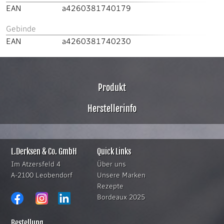
EAN
a4260381740179
Gebinde
EAN
a4260381740230
Produkt
Herstellerinfo
L.Derksen & Co. GmbH
Quick Links
Im Atzersfeld 4
Über uns
A-2100 Leobendorf
Unsere Marken
Rezepte
Bordeaux 2025
Bestellung