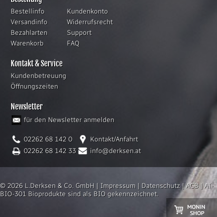
Bestellinfo
Kundenkonto
Versandinfo
Widerrufsrecht
Bezahlarten
Support
Warenkorb
FAQ
Kontakt & Service
Kundenbetreuung
Öffnungszeiten
Newsletter
für den Newsletter anmelden
02262 68 142 0
Kontakt/Anfahrt
02262 68 142 33
info@derksen.at
© 2026 L.Derksen & Co. GmbH |
Impressum
|
Datenschutz
|
AGB
|
AT-
BIO-301 Bioprodukte sind als BIO gekennzeichnet.