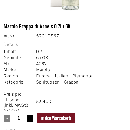
Marolo Grappa di Arneis 0,7l i.GK
ArtNr
52010367
Details
Inhalt
0,7
Gebinde
6 i.GK
Alk
42%
Marke
Marolo
Region
Europa
-
Italien
-
Piemonte
Kategorie
Spirituosen
-
Grappa
Preis pro
Flasche
53,40 €
(inkl. MwSt.)
€ 76,29 / l
Lager