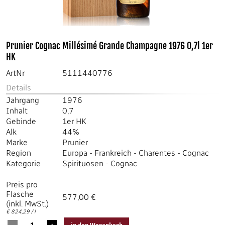
Prunier Cognac Millésimé Grande Champagne 1976 0,7l 1er
HK
ArtNr
5111440776
Details
Jahrgang
1976
Inhalt
0,7
Gebinde
1er HK
Alk
44%
Marke
Prunier
Region
Europa
-
Frankreich
-
Charentes
-
Cognac
Kategorie
Spirituosen
-
Cognac
Preis pro
Flasche
577,00 €
(inkl. MwSt.)
€ 824,29 / l