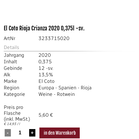
El Coto Rioja Crianza 2020 0,375l -sv.
ArtNr
3233715020
Details
Jahrgang
2020
Inhalt
0,375
Gebinde
12 -sv.
Alk
13,5%
Marke
El Coto
Region
Europa
-
Spanien
-
Rioja
Kategorie
Weine
-
Rotwein
Preis pro
Flasche
5,60 €
(inkl. MwSt.)
€ 14,93 / l