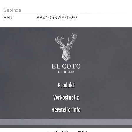
Gebinde
EAN
88410537991593
Produkt
Verkostnotiz
Herstellerinfo