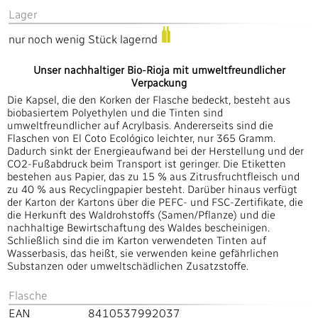
Lager
nur noch wenig Stück lagernd
Unser nachhaltiger Bio-Rioja mit umweltfreundlicher
Verpackung
Die Kapsel, die den Korken der Flasche bedeckt, besteht aus
biobasiertem Polyethylen und die Tinten sind
umweltfreundlicher auf Acrylbasis. Andererseits sind die
Flaschen von El Coto Ecológico leichter, nur 365 Gramm.
Dadurch sinkt der Energieaufwand bei der Herstellung und der
CO2-Fußabdruck beim Transport ist geringer. Die Etiketten
bestehen aus Papier, das zu 15 % aus Zitrusfruchtfleisch und
zu 40 % aus Recyclingpapier besteht. Darüber hinaus verfügt
der Karton der Kartons über die PEFC- und FSC-Zertifikate, die
die Herkunft des Waldrohstoffs (Samen/Pflanze) und die
nachhaltige Bewirtschaftung des Waldes bescheinigen.
Schließlich sind die im Karton verwendeten Tinten auf
Wasserbasis, das heißt, sie verwenden keine gefährlichen
Substanzen oder umweltschädlichen Zusatzstoffe.
Flasche
EAN
8410537992037