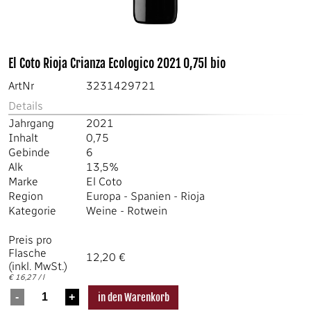
El Coto Rioja Crianza Ecologico 2021 0,75l bio
ArtNr
3231429721
Details
Jahrgang
2021
Inhalt
0,75
Gebinde
6
Alk
13,5%
Marke
El Coto
Region
Europa
-
Spanien
-
Rioja
Kategorie
Weine
-
Rotwein
Preis pro
Flasche
12,20 €
(inkl. MwSt.)
€ 16,27 / l