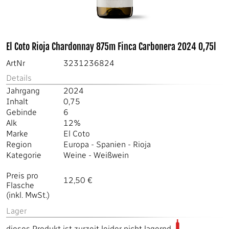
El Coto Rioja Chardonnay 875m Finca Carbonera 2024 0,75l
ArtNr
3231236824
Details
Jahrgang
2024
Inhalt
0,75
Gebinde
6
Alk
12%
Marke
El Coto
Region
Europa
-
Spanien
-
Rioja
Kategorie
Weine
-
Weißwein
Preis pro
12,50 €
Flasche
(inkl. MwSt.)
Lager
dieses Produkt ist zurzeit leider nicht lagernd