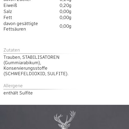
Eiweiß
0,20g
Salz
0,00g
Fett
0,00g
davon gesättigte
0,00g
Fettsäuren
Zutaten
Trauben, STABILISATOREN
(Gummiarabikum),
Konservierungsstoffe
(SCHWEFELDIOXID, SULFITE).
Allergene
enthält Sulfite