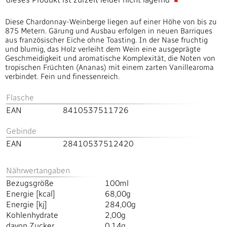
Diese Chardonnay-Weinberge liegen auf einer Höhe von bis zu
875 Metern. Gärung und Ausbau erfolgen in neuen Barriques
aus französischer Eiche ohne Toasting. In der Nase fruchtig
und blumig, das Holz verleiht dem Wein eine ausgeprägte
Geschmeidigkeit und aromatische Komplexität, die Noten von
tropischen Früchten (Ananas) mit einem zarten Vanillearoma
verbindet. Fein und finessenreich.
Flasche
EAN
8410537511726
Gebinde
EAN
28410537512420
Nährwertangaben
Bezugsgröße
100ml
Energie [kcal]
68,00g
Energie [kj]
284,00g
Kohlenhydrate
2,00g
davon Zucker
0,14g