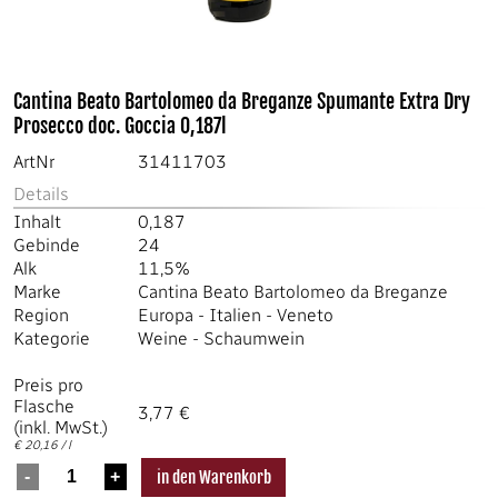
Cantina Beato Bartolomeo da Breganze Spumante Extra Dry
Prosecco doc. Goccia 0,187l
ArtNr
31411703
Details
Inhalt
0,187
Gebinde
24
Alk
11,5%
Marke
Cantina Beato Bartolomeo da Breganze
Region
Europa
-
Italien
-
Veneto
Kategorie
Weine
-
Schaumwein
Preis pro
Flasche
3,77 €
(inkl. MwSt.)
€ 20,16 / l