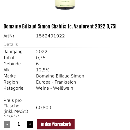
Domaine Billaud Simon Chablis 1c. Vaulorent 2022 0,75l
ArtNr
1562491922
Details
Jahrgang
2022
Inhalt
0,75
Gebinde
6
Alk
12,5%
Marke
Domaine Billaud Simon
Region
Europa
-
Frankreich
Kategorie
Weine
-
Weißwein
Preis pro
Flasche
60,80 €
(inkl. MwSt.)
€ 81,07 / l