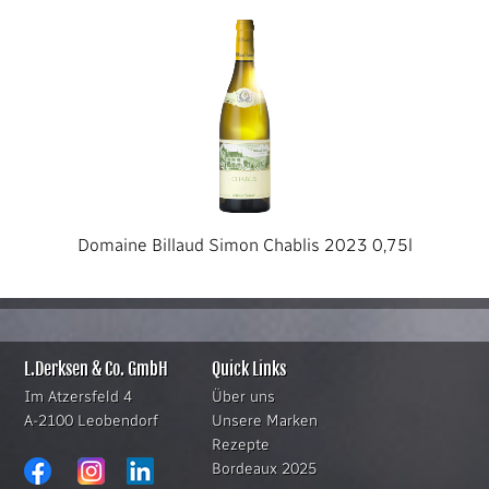
Domaine Billaud Simon Chablis 2023 0,75l
L.Derksen & Co. GmbH
Quick Links
Im Atzersfeld 4
Über uns
A-2100 Leobendorf
Unsere Marken
Rezepte
Bordeaux 2025