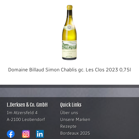
Domaine Billaud Simon Chablis gc. Les Clos 2023 0,75l
L.Derksen & Co. GmbH
Quick Links
Im Atzersfeld 4
Über uns
A-2100 Leobendorf
Unsere Marken
Rezepte
Bordeaux 2025