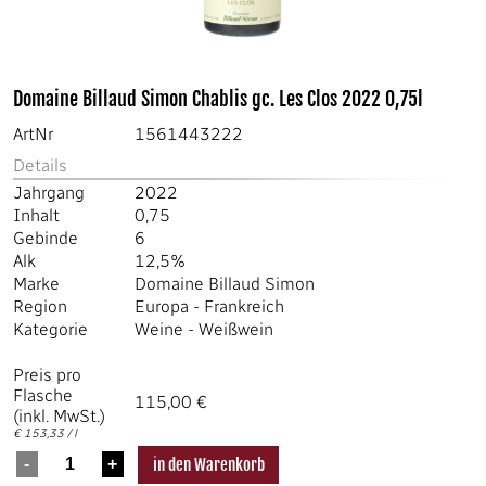
Domaine Billaud Simon Chablis gc. Les Clos 2022 0,75l
ArtNr
1561443222
Details
Jahrgang
2022
Inhalt
0,75
Gebinde
6
Alk
12,5%
Marke
Domaine Billaud Simon
Region
Europa
-
Frankreich
Kategorie
Weine
-
Weißwein
Preis pro
Flasche
115,00 €
(inkl. MwSt.)
€ 153,33 / l