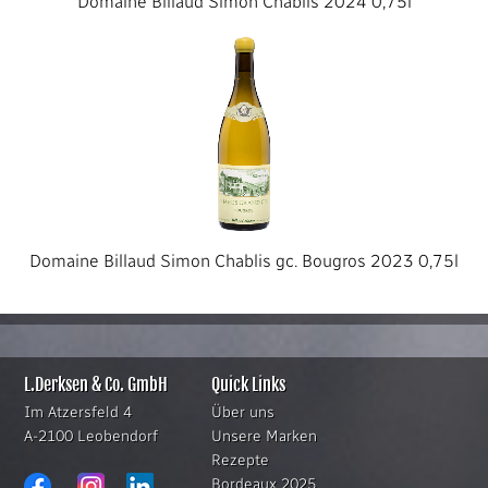
Domaine Billaud Simon Chablis 2024 0,75l
Domaine Billaud Simon Chablis gc. Bougros 2023 0,75l
L.Derksen & Co. GmbH
Quick Links
Im Atzersfeld 4
Über uns
A-2100 Leobendorf
Unsere Marken
Rezepte
Bordeaux 2025