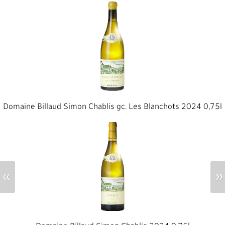
Domaine Billaud Simon Chablis gc. Les Blanchots 2024 0,75l
«
»