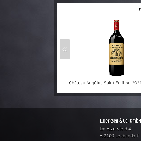
w
«
Château Angélus Saint Emilion 2021
L.Derksen & Co. Gmb
Im Atzersfeld 4
A-2100 Leobendorf