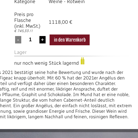
Kategorie
Weine
-
Rotwein
Preis pro
Flasche
1118,00 €
(inkl. MwSt.)
€ 745,33 / l
Lager
nur noch wenig Stück lagernd
us 2021 bestätigt seine hohe Bewertung und wurde nach der
Figeac knapp überholt. Mit 60 % hat der 2021er Angélus den
eil und verfügt daher über einen besonderen Charakter.
ftig, reif und mit enormer, liköriger Ansprache, duftet der
h Pflaume, Graphit und Schokolade. Im Mund hat er eine noble,
 lange Struktur, die vom hohen Cabernet-Anteil deutlich
eint. Ein großer Angélus, der einfach nicht loslässt, mit extrem
ung, sowie grandioser Energie und Frische. Dieser Wein wird
mit likörigem, langem Nachhall und feinen, rosinigen Reflexen.