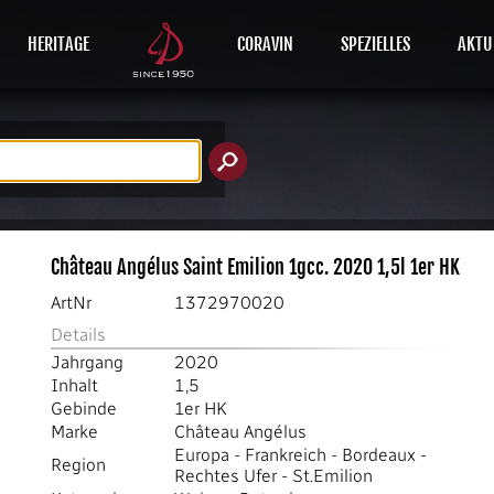
HERITAGE
CORAVIN
SPEZIELLES
AKTU
Château Angélus Saint Emilion 1gcc. 2020 1,5l 1er HK
ArtNr
1372970020
Details
Jahrgang
2020
Inhalt
1,5
Gebinde
1er HK
Marke
Château Angélus
Europa
-
Frankreich
-
Bordeaux
-
Region
Rechtes Ufer
-
St.Emilion