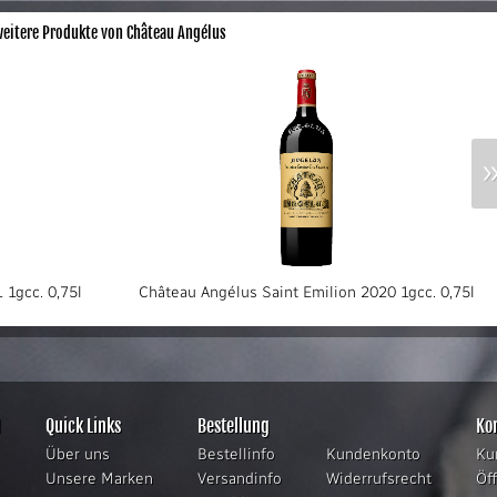
eitere Produkte von Château Angélus
 1gcc. 0,75l
Château Angélus Saint Emilion 2020 1gcc. 0,75l
H
Quick Links
Bestellung
Kon
Über uns
Bestellinfo
Kundenkonto
Ku
Unsere Marken
Versandinfo
Widerrufsrecht
Öf