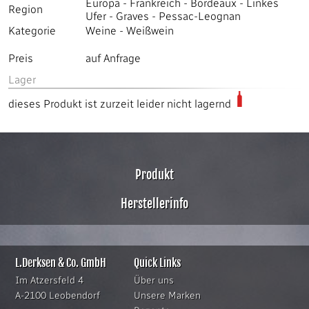
Europa
-
Frankreich
-
Bordeaux
-
Linkes
Region
Ufer
-
Graves
-
Pessac-Leognan
Kategorie
Weine
-
Weißwein
Preis
auf Anfrage
Lager
dieses Produkt ist zurzeit leider nicht lagernd
Produkt
Herstellerinfo
L.Derksen & Co. GmbH
Quick Links
Im Atzersfeld 4
Über uns
A-2100 Leobendorf
Unsere Marken