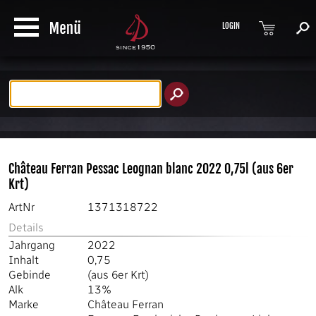
LOGIN
Produktsuche
Château Ferran Pessac Leognan blanc 2022 0,75l (aus 6er
Krt)
ArtNr
1371318722
Details
Jahrgang
2022
Inhalt
0,75
Gebinde
(aus 6er Krt)
Alk
13%
Marke
Château Ferran