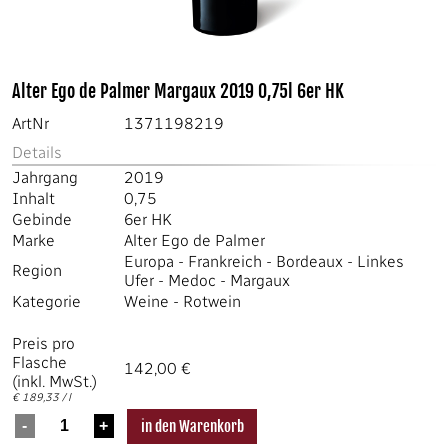
Alter Ego de Palmer Margaux 2019 0,75l 6er HK
ArtNr
1371198219
Details
Jahrgang
2019
Inhalt
0,75
Gebinde
6er HK
Marke
Alter Ego de Palmer
Europa
-
Frankreich
-
Bordeaux
-
Linkes
Region
Ufer
-
Medoc
-
Margaux
Kategorie
Weine
-
Rotwein
Preis pro
Flasche
142,00 €
(inkl. MwSt.)
€ 189,33 / l