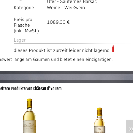
Ufer
-
Sauternes Barsac
Kategorie
Weine
-
Weißwein
Preis pro
1089,00 €
Flasche
(inkl. MwSt.)
Lager
dieses Produkt ist zurzeit leider nicht lagernd
swert lange am Gaumen und bietet einen einzigartigen,
eitere Produkte von Château d'Yquem