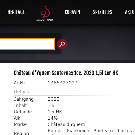
HERITAGE
CORAVIN
SPEZIELLES
AKTU
Château d'Yquem Sauternes 1cc. 2023 1,5l 1er HK
ArtNr
1365327023
Details
Jahrgang
2023
Inhalt
1,5
Gebinde
1er HK
Alk
14%
Marke
Château d'Yquem
Europa
-
Frankreich
-
Bordeaux
-
Linkes
Region