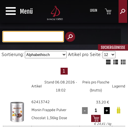
LOGIN
Produktsuche
SUCHERGEBNISSE
Sortierung:
Artikel pro Seite:
Stand 06.08.2026 -
Preis pro Flasche
Artikel
Lagernd
18:02
(brutto)
62413742
33,20 €
Monin Frappée Pulver
Chocolat 1,36kg Dose
€ 24,41 / kg