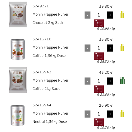
6249221
39,80 €
Monin Frappée Pulver
Chocolat 2kg Sack
€ 19,90 / kg
62413716
35,80 €
Monin Frappée Pulver
Coffee 1,36kg Dose
€ 26,32 / kg
62413942
43,20 €
Monin Frappée Pulver
Coffee 2kg Sack
€ 21,60 / kg
62413944
26,90 €
Monin Frappée Pulver
Neutral 1,36kg Dose
€ 19,78 / kg