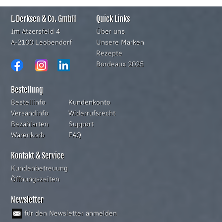
L.Derksen & Co. GmbH
Quick Links
Im Atzersfeld 4
Über uns
A-2100 Leobendorf
Unsere Marken
Rezepte
Bordeaux 2025
Bestellung
Bestellinfo
Kundenkonto
Versandinfo
Widerrufsrecht
Bezahlarten
Support
Warenkorb
FAQ
Kontakt & Service
Kundenbetreuung
Öffnungszeiten
Newsletter
für den Newsletter anmelden