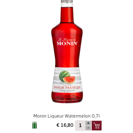
Monin Liqueur Watermelon 0,7l
€ 16,80