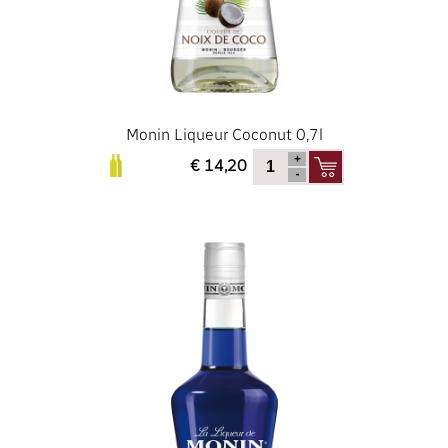
Monin Liqueur Coconut 0,7l
€ 14,20