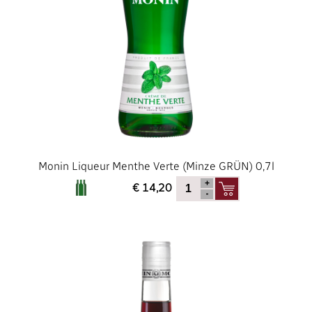
Monin Liqueur Menthe Verte (Minze GRÜN) 0,7l
€ 14,20