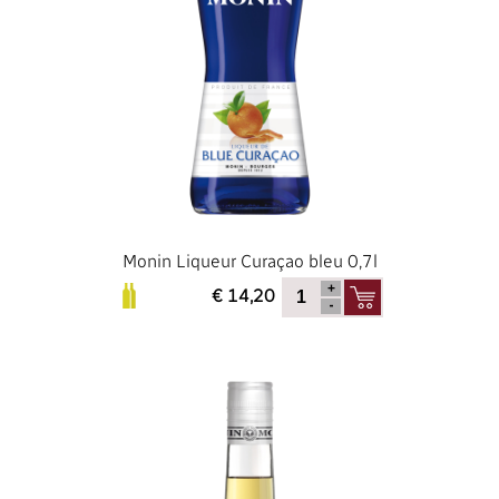
Monin Liqueur Curaçao bleu 0,7l
€ 14,20