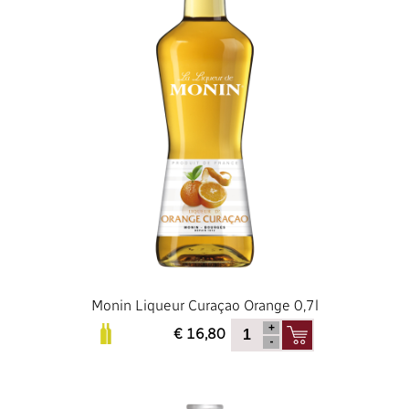
Monin Liqueur Curaçao Orange 0,7l
€ 16,80