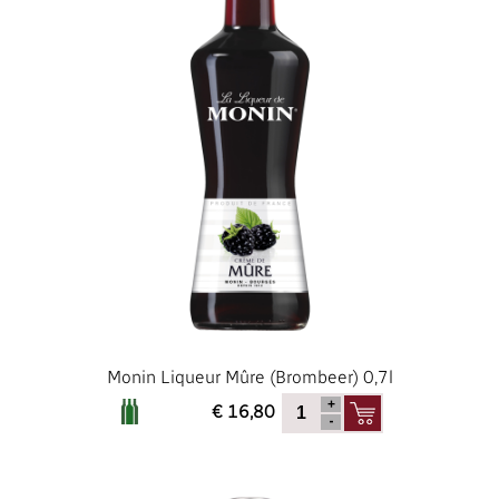
Monin Liqueur Mûre (Brombeer) 0,7l
€ 16,80