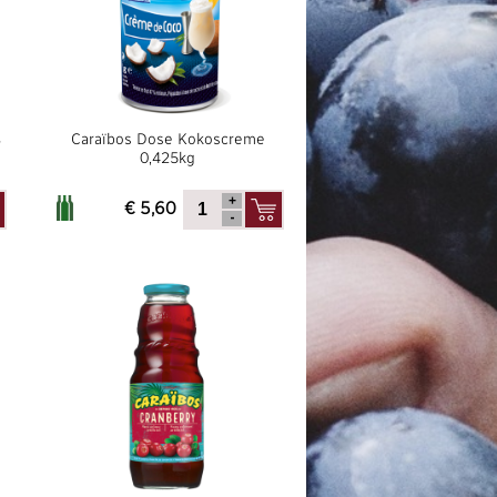
%
Caraïbos Dose Kokoscreme
0,425kg
€ 5,60