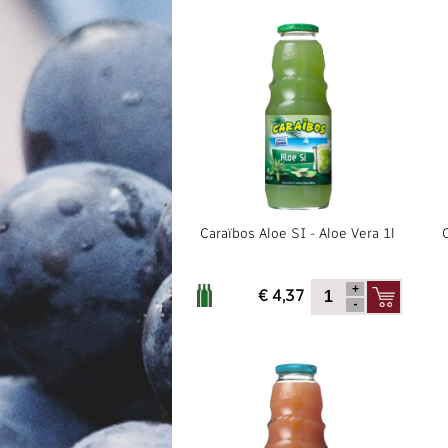
Caraïbos Aloe SI - Aloe Vera 1l
€ 4,37