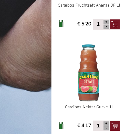
Caraïbos Fruchtsaft Ananas JF 1l
€ 5,20
Caraïbos Nektar Guave 1l
€ 4,17