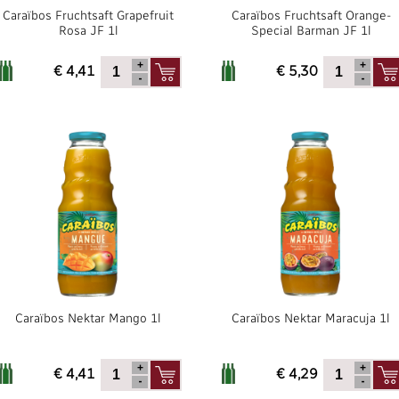
Caraïbos Fruchtsaft Grapefruit
Caraïbos Fruchtsaft Orange-
Rosa JF 1l
Special Barman JF 1l
€ 4,41
€ 5,30
Caraïbos Nektar Mango 1l
Caraïbos Nektar Maracuja 1l
€ 4,41
€ 4,29