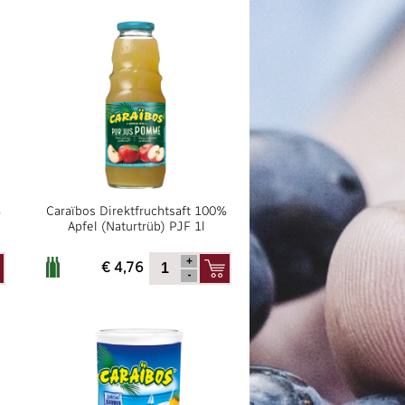
%
Caraïbos Direktfruchtsaft 100%
Apfel (Naturtrüb) PJF 1l
€ 4,76